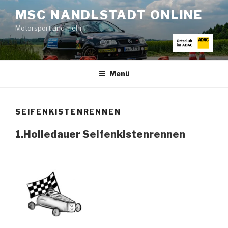
Zum
MSC NANDLSTADT ONLINE
Inhalt
Motorsport und mehr
springen
Menü
SEIFENKISTENRENNEN
1.Holledauer Seifenkistenrennen