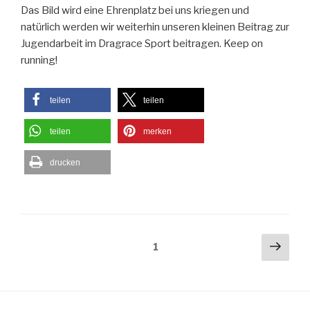
Das Bild wird eine Ehrenplatz bei uns kriegen und
natürlich werden wir weiterhin unseren kleinen Beitrag zur
Jugendarbeit im Dragrace Sport beitragen. Keep on
running!
teilen
teilen
teilen
merken
drucken
Seitennummerierung
Näch
Seite
1
Seit
der
Beiträge