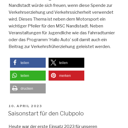
Nandlstadt würde sich freuen, wenn diese Spende zur
Verkehrserziehung und Verkehrssicherheit verwendet
wird. Dieses Thema ist neben dem Motorsport ein
wichtiger Pfeiler für den MSC Nandlstadt. Neben
Veranstaltungen für Jugendliche wie das Fahrradturnier
oder das Programm ‘Hallo Auto’ soll damit auch ein
Beitrag zur Verkehrsfrüherziehung geleistet werden.
teilen
teilen
teilen
merken
drucken
VERÖFFENTLICHT
10. APRIL 2023
AM
Saisonstart für den Clubpolo
Heute war der erste Einsatz 2023 für unseren