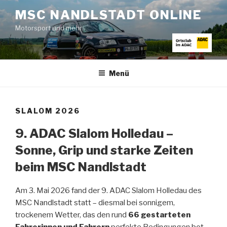
Zum
MSC NANDLSTADT ONLINE
Inhalt
Motorsport und mehr
springen
Menü
SLALOM 2026
9. ADAC Slalom Holledau –
Sonne, Grip und starke Zeiten
beim MSC Nandlstadt
Am 3. Mai 2026 fand der 9. ADAC Slalom Holledau des
MSC Nandlstadt statt – diesmal bei sonnigem,
trockenem Wetter, das den rund
66 gestarteten
Fahrerinnen und Fahrern
perfekte Bedingungen bot.