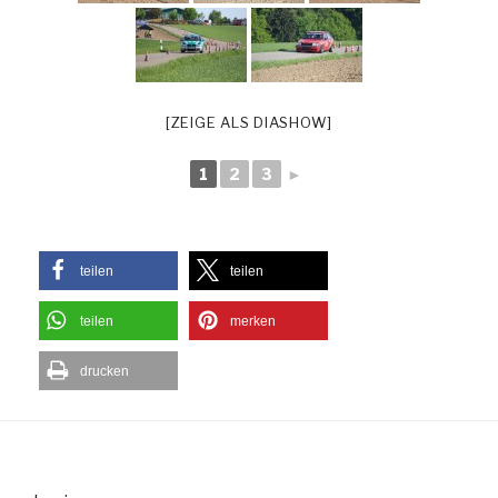
[ZEIGE ALS DIASHOW]
1
2
3
►
teilen
teilen
teilen
merken
drucken