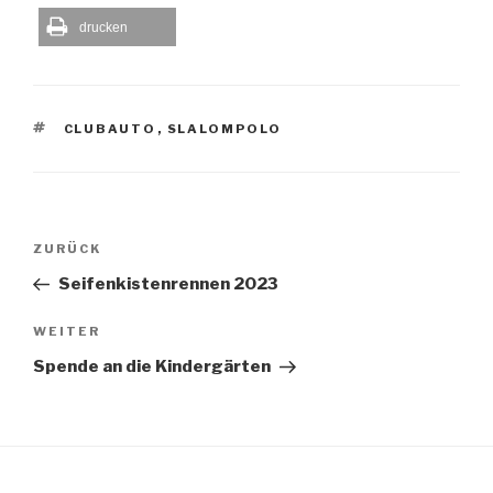
drucken
SCHLAGWÖRTER
CLUBAUTO
,
SLALOMPOLO
Beitragsnavigation
Vorheriger
ZURÜCK
Beitrag
Seifenkistenrennen 2023
Nächster
WEITER
Beitrag
Spende an die Kindergärten