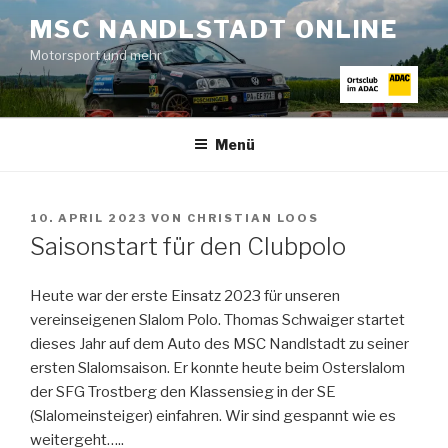
Zum
MSC NANDLSTADT ONLINE
Inhalt
Motorsport und mehr
springen
Menü
VERÖFFENTLICHT
10. APRIL 2023
VON
CHRISTIAN LOOS
AM
Saisonstart für den Clubpolo
Heute war der erste Einsatz 2023 für unseren
vereinseigenen Slalom Polo. Thomas Schwaiger startet
dieses Jahr auf dem Auto des MSC Nandlstadt zu seiner
ersten Slalomsaison. Er konnte heute beim Osterslalom
der SFG Trostberg den Klassensieg in der SE
(Slalomeinsteiger) einfahren. Wir sind gespannt wie es
weitergeht…..