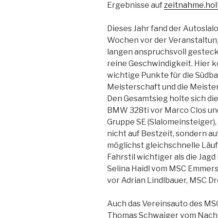
Ergebnisse auf
zeitnahme.hol
Dieses Jahr fand der Autoslal
Wochen vor der Veranstaltung
langen anspruchsvoll gesteck
reine Geschwindigkeit. Hier 
wichtige Punkte für die Südb
Meisterschaft und die Meiste
Den Gesamtsieg holte sich die
BMW 328ti vor Marco Clos und
Gruppe SE (Slalomeinsteiger), 
nicht auf Bestzeit, sondern a
möglichst gleichschnelle Läufe
Fahrstil wichtiger als die Jag
Selina Haidl vom MSC Emmers
vor Adrian Lindlbauer, MSC D
Auch das Vereinsauto des MSC 
Thomas Schwaiger vom Nachb