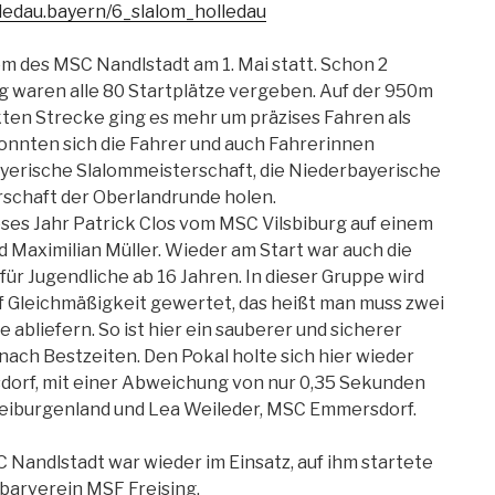
ledau.bayern/6_slalom_holledau
om des MSC Nandlstadt am 1. Mai statt. Schon 2
 waren alle 80 Startplätze vergeben. Auf der 950m
ten Strecke ging es mehr um präzises Fahren als
konnten sich die Fahrer und auch Fahrerinnen
ayerische Slalommeisterschaft, die Niederbayerische
rschaft der Oberlandrunde holen.
ses Jahr Patrick Clos vom MSC Vilsbiburg auf einem
 Maximilian Müller. Wieder am Start war auch die
für Jugendliche ab 16 Jahren. In dieser Gruppe wird
uf Gleichmäßigkeit gewertet, das heißt man muss zwei
 abliefern. So ist hier ein sauberer und sicherer
d nach Bestzeiten. Den Pokal holte sich hier wieder
dorf, mit einer Abweichung von nur 0,35 Sekunden
reiburgenland und Lea Weileder, MSC Emmersdorf.
Nandlstadt war wieder im Einsatz, auf ihm startete
arverein MSF Freising.