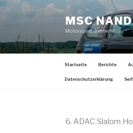
Zum
Inhalt
MSC NAND
springen
Motorsport und mehr
Startseite
Berichte
Au
Datenschutzerklärung
Sei
6. ADAC Slalom Ho