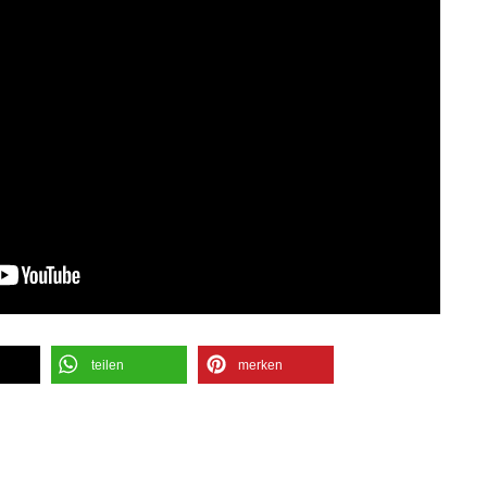
teilen
merken