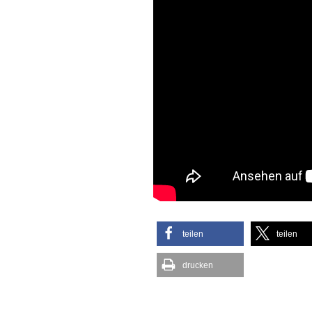
teilen
teilen
drucken