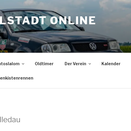
LSTADT ONLINE
toslalom
Oldtimer
Der Verein
Kalender
fenkistenrennen
lledau