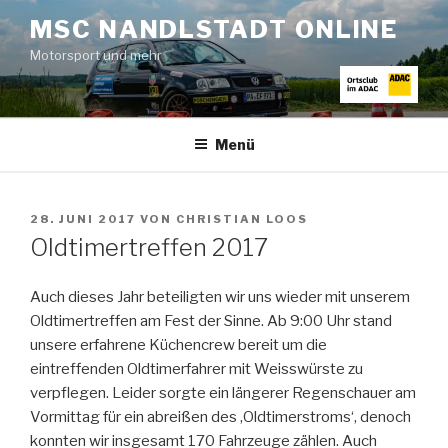
Zum
MSC NANDLSTADT ONLINE
Inhalt
Motorsport und mehr
springen
Menü
VERÖFFENTLICHT
28. JUNI 2017
VON
CHRISTIAN LOOS
AM
Oldtimertreffen 2017
Auch dieses Jahr beteiligten wir uns wieder mit unserem
Oldtimertreffen am Fest der Sinne. Ab 9:00 Uhr stand
unsere erfahrene Küchencrew bereit um die
eintreffenden Oldtimerfahrer mit Weisswürste zu
verpflegen. Leider sorgte ein längerer Regenschauer am
Vormittag für ein abreißen des ‚Oldtimerstroms‘, denoch
konnten wir insgesamt 170 Fahrzeuge zählen. Auch